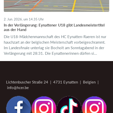
2. Jun. 2026, um 14.35 Uhr
In der Verlängerung: Eynattener U18 gibt Landesmeistertitel
aus der Hand
Die U18-Mädchenmannschaft des HC Eynatten-Raeren ist nur
hauchzart an der belgischen Meisterschaft vorbeigeschrammt.
Im Landesfinale unterlag sie Bocholt am Sonntagabend in der
Verlängerung mit 28:31. Die Eynattenerinnen dürfen si...
Lichtenbuscher Straße 24 | 4731 Eynatten | Belgien |
info@hcer.be