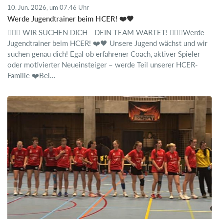
10. Jun. 2026, um 07.46 Uhr
Werde Jugendtrainer beim HCER! ❤️🖤
🤾🏻‍♂️ WIR SUCHEN DICH - DEIN TEAM WARTET! 🤾🏼‍♀️Werde
Jugendtrainer beim HCER! ❤️🖤 Unsere Jugend wächst und wir
suchen genau dich! Egal ob erfahrener Coach, aktiver Spieler
oder motivierter Neueinsteiger – werde Teil unserer HCER-
Familie ❤️Bei...