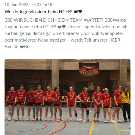
10. Jun. 2026, um 07.46 Uhr
Werde Jugendtrainer beim HCER! ❤️🖤
🤾🏻‍♂️ WIR SUCHEN DICH - DEIN TEAM WARTET! 🤾🏼‍♀️Werde
Jugendtrainer beim HCER! ❤️🖤 Unsere Jugend wächst und wir
suchen genau dich! Egal ob erfahrener Coach, aktiver Spieler
oder motivierter Neueinsteiger – werde Teil unserer HCER-
Familie ❤️Bei...