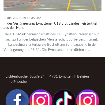
2. Jun. 2026, um 14.35 Uhr
In der Verlängerung: Eynattener U18 gibt Landesmeistertitel
aus der Hand
Die U18-Mädchenmannschaft des HC Eynatten-Raeren ist nur
hauchzart an der belgischen Meisterschaft vorbeigeschrammt.
Im Landesfinale unterlag sie Bocholt am Sonntagabend in der
Verlängerung mit 28:31. Die Eynattenerinnen dürfen si...
Lichtenbuscher Straße 24 | 4731 Eynatten | Belgien |
info@hcer.be