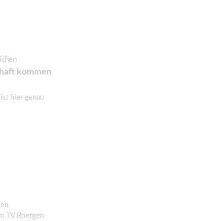
ichen
schaft kommen
ist hier genau
gen
im TV Roetgen