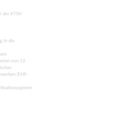
ei der KTSV
g in die
upen
Gewinn von 12
ischer
bewerben (EHF-
fikationsspielen