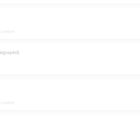
Eynatten
ngsspiel)
Eynatten