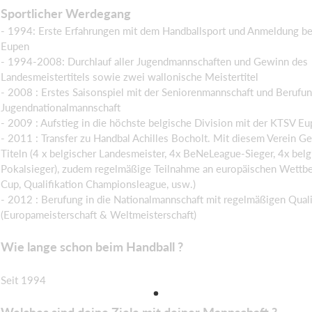
Sportlicher Werdegang
- 1994: Erste Erfahrungen mit dem Handballsport und Anmeldung b
Eupen
- 1994-2008: Durchlauf aller Jugendmannschaften und Gewinn des
Landesmeistertitels sowie zwei wallonische Meistertitel
- 2008 : Erstes Saisonspiel mit der Seniorenmannschaft und Berufun
Jugendnationalmannschaft
- 2009 : Aufstieg in die höchste belgische Division mit der KTSV E
- 2011 : Transfer zu Handbal Achilles Bocholt. Mit diesem Verein 
Titeln (4 x belgischer Landesmeister, 4x BeNeLeague-Sieger, 4x belg
Pokalsieger), zudem regelmäßige Teilnahme an europäischen Wett
Cup, Qualifikation Championsleague, usw.)
- 2012 : Berufung in die Nationalmannschaft mit regelmäßigen Quali
(Europameisterschaft & Weltmeisterschaft)
Wie lange schon beim Handball ?
Seit 1994
Welches sind deine Ziele mit deiner Mannschaft ?