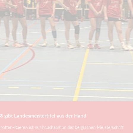
8 gibt Landesmeistertitel aus der Hand
ten-Raeren ist nur hauchzart an der belgischen Meisterschaft