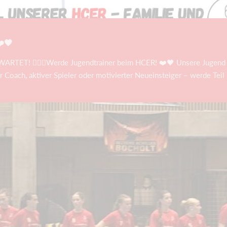
️🖤
ARTET! 🤾🏼‍♀️Werde Jugendtrainer beim HCER! ❤️🖤 Unsere Jugend
r Coach, aktiver Spieler oder motivierter Neueinsteiger – werde Teil