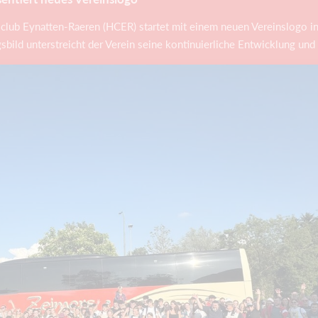
club Eynatten-Raeren (HCER) startet mit einem neuen Vereinslogo in
d unterstreicht der Verein seine kontinuierliche Entwicklung und se